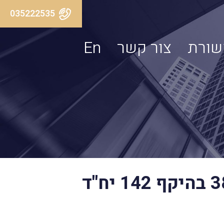
035222535
שורת
צור קשר
En
ביהמ"ש המחוזי דחה עתירה נגד אישור מיזם תמ"א 38 בהיקף 142 יח"ד