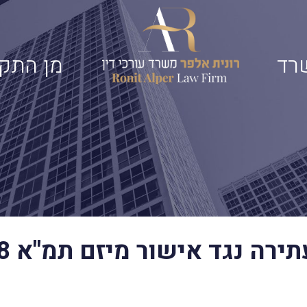
רד
מן התק